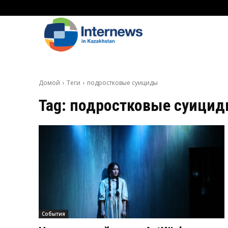
Домой
Теги
подростковые суициды
Tag:
подростковые суици
События