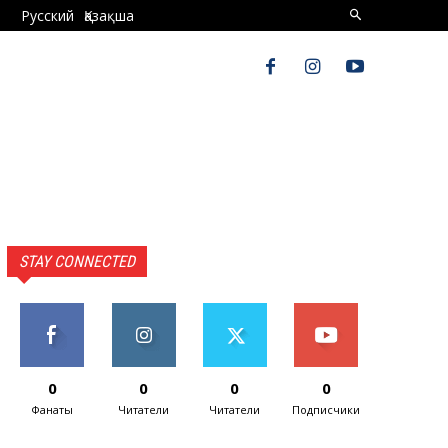
Русский
Қазақша
STAY CONNECTED
0
0
0
0
Фанаты
Читатели
Читатели
Подписчики