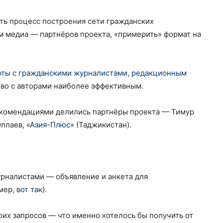
ть процесс построения сети гражданских
м медиа — партнёров проекта, «примерить» формат на
оты с гражданскими журналистами
,
редакционным
тво с авторами наиболее эффективным.
екомендациями делились партнёры проекта — Тимур
ллаев, «
Азия-Плюс
» (Таджикистан).
урналистами — объявление и анкета для
мер,
вот так
).
оих запросов — что именно хотелось бы получить от