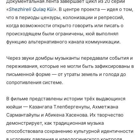
Документальная лента завершает цикл из 20 серий
«
Shezhireli Qulaq Küi
»
. В центре проекта — идея о том,
что в периоды цензуры, колонизации и репрессий,
когда возможности открыто говорить или писать о
происходящем были ограничены, кюй выполнял
функцию альтернативного канала коммуникации.
Через звуки домбры музыканты передавали события и
переживания, которые не могли быть зафиксированы в
письменной форме — от утраты земель и голода до
сопротивления системе.
В фильме представлены истории трёх выдающихся
кюйши — Казангапа Тлепбергенулы, Ахметжана
Сармантайулы и Абикена Хасенова. Их творчество
демонстрирует, как традиционная музыка
способствовала сохранению культурной идентичности
в условиях давления и идеологического контроля.