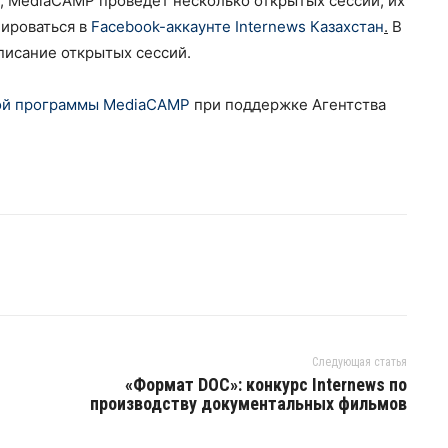
, MediaCAMP проведёт несколько открытых сессий, их
лироваться в
Facebook-аккаунте Internews Казахстан
.
В
исание открытых сессий.
ой программы MediaCAMP
при поддержке Агентства
Следующая статья
«Формат DOC»: конкурс Internews по
производству документальных фильмов