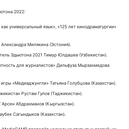
ютона 2022:
 как универсальный язык», «125 лет кинодраматургии»
 Александра Милякина (Эстония).
итель Эдьютона 2021 Тимур Юлдашев (Узбекистан).
отность для журналистов» Дильфуза Мырзахмедова
 игры «Медиаджунгли» Татьяна Голубцова (Казахстан).
икистан Рустам Гулов (Таджикистан).
 Арсен Абдрахманов (Кыргызстан).
аубек Сагындыков (Казахстан).