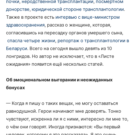
почки
,
неродственной трансплантации
,
посмертном
донорстве
,
юридической стороне трансплантологии
.
Также в проекте есть
интервью с вице-министром
здравоохранения
, рассказ о женщине, которая,
согласившись на пересадку органов умершего сына,
спасла четыре жизни
,
репортаж о трансплантологии в
Беларуси
. Всего на сегодня вышло девять из 10
лонгридов. Но автор не исключает, что в «Листе
ожидания» появится ещё несколько статей.
Об эмоциональном выгорании и неожиданных
бонусах
— Когда я пишу о таких вещах, не могу оставаться
равнодушной. Герои начинают мне доверять. Тонко
чувствуют, искренна ли я с ними, интересно ли мне то,
о чём они говорят. Иногда признаются: «Вы первый
человек, которому я это рассказала». Я это очень