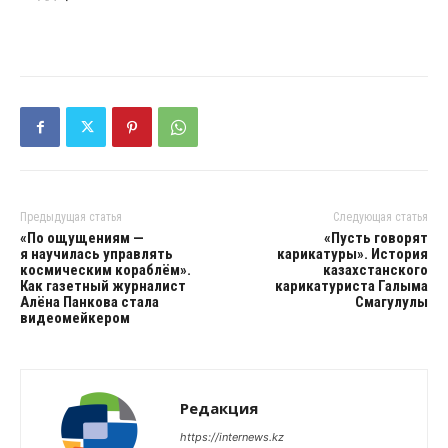
Предыдущая статья
Следующая статья
«По ощущениям —
«Пусть говорят
я научилась управлять
карикатуры». История
космическим кораблём».
казахстанского
Как газетный журналист
карикатуриста Галыма
Алёна Панкова стала
Смагулулы
видеомейкером
Редакция
https://internews.kz