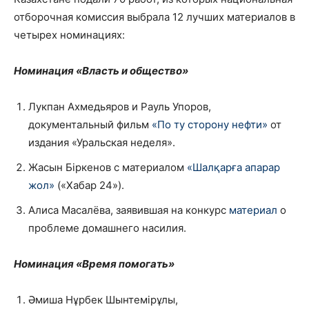
отборочная комиссия выбрала 12 лучших материалов в
четырех номинациях:
Номинация
«Власть и общество»
Лукпан Ахмедьяров и Рауль Упоров,
документальный фильм
«По ту сторону нефти»
от
издания «Уральская неделя».
Жасын Біркенов с материалом
«Шалқарға апарар
жол»
(«Хабар 24»).
Алиса Масалёва, заявившая на конкурс
материал
о
проблеме домашнего насилия.
Номинация
«Время помогать»
Әмиша Нұрбек Шынтемірұлы,