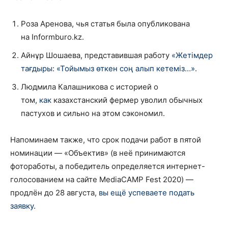
Роза Аренова, чья статья была опубликована
на Informburo.kz.
Айнұр Шошаева, представившая работу
«Жетімдер
тағдыры: «Тойымыз өткен соң алып кетеміз…»
.
Людмила Калашникова с историей о
том,
как
казахстанский фермер уволил обычных
пастухов и сильно на этом сэкономил.
Напоминаем также, что срок подачи работ в пятой
номинации — «Объектив» (в неё принимаются
фотоработы, а победитель определяется интернет-
голосованием на сайте MediaCAMP Fest 2020) —
продлён до 28 августа,
вы ещё успеваете подать
заявку
.