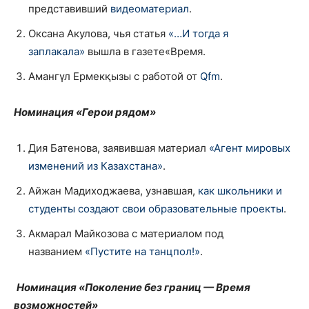
представивший
видеоматериал
.
Оксана Акулова, чья статья
«…И тогда я
заплакала»
вышла в газете«Время.
Амангүл Ермекқызы с работой от
Qfm
.
Номинация
«Герои рядом»
Дия Батенова, заявившая материал
«Агент мировых
изменений из Казахстана»
.
Айжан Мадиходжаева, узнавшая,
как школьники и
студенты создают свои образовательные проекты
.
Акмарал Майкозова с материалом под
названием
«Пустите на танцпол!»
.
Номинация
«Поколение без границ — Время
возможностей»